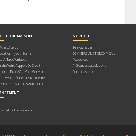
AT D’UNE MAISON
À PROPOS
 Achat Aperçu
Témoignages
obation Hypothécaire
COMMERCIAL ET CRÉDIT-BAIL
e Vs Taux Variable
Ressources
dre Votre Rapport De Crédit
Prêteurs et associations
ner La Durée Qui Vous Convient
Contactez-nous
otre Hypothèque Plus Rapidement
ns Pour Travailleurs Autonomes
NANCEMENT
teurs de refinancement