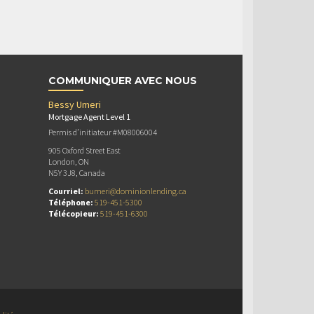
COMMUNIQUER AVEC NOUS
Bessy Umeri
Mortgage Agent Level 1
Permis d’initiateur #M08006004
905 Oxford Street East
London, ON
N5Y 3J8, Canada
Courriel:
bumeri@dominionlending.ca
Téléphone:
519-451-5300
Télécopieur:
519-451-6300