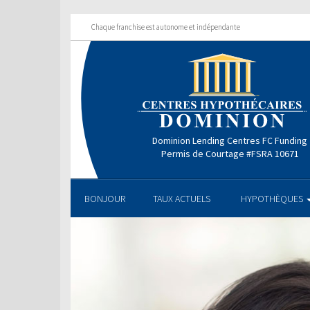
Chaque franchise est autonome et indépendante
Dominion Lending Centres FC Funding
Permis de Courtage #FSRA 10671
BONJOUR
TAUX ACTUELS
HYPOTHÈQUES