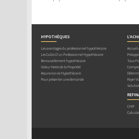
HYPOTHÈQUES
L’ACH
Les avantages du professionnel hypothécaire
Accueil
Les Coûts D’un Professionnel Hypothécaire
Préappr
Renouvellement hypothécaire
Taux Fix
Valeur Nette de la Propriété
Compren
Assurance vie Hypothécaire
Détermi
Pour présenter une demande
Payer V
Solutio
REFI
CHIP
Calcula